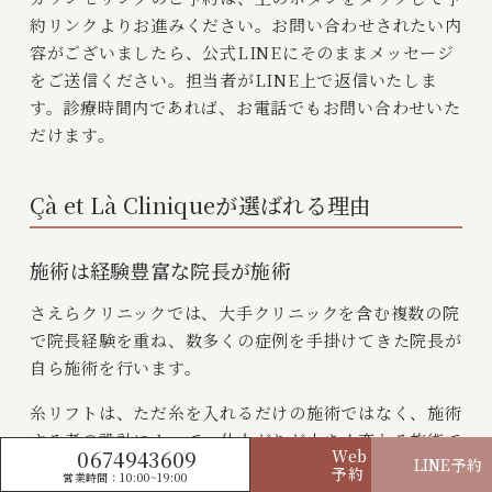
約リンクよりお進みください。お問い合わせされたい内
容がございましたら、公式LINEにそのままメッセージ
をご送信ください。担当者がLINE上で返信いたしま
す。診療時間内であれば、お電話でもお問い合わせいた
だけます。
Çà et Là Cliniqueが選ばれる理由
施術は経験豊富な院長が施術
さえらクリニックでは、大手クリニックを含む複数の院
で院長経験を重ね、数多くの症例を手掛けてきた院長が
自ら施術を行います。
糸リフトは、ただ糸を入れるだけの施術ではなく、施術
する者の設計によって、仕上がりが大きく変わる施術で
0674943609
Web
LINE予約
す。
予約
営業時間：10:00~19:00